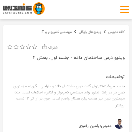
کافه تدریس
ویدیوهای رایگان
مهندسی کامپیوتر و IT
اشتراک
ویدیو درس ساختمان داده - جلسه اول، بخش ۲
توضیحات
به جد می&zwnj;توان گفت درس ساختمان داده و طراحی الگوریتم مهمترین
درس هر دو رشته کنکور ارشد مهندسی کامپیوتر و فناوری اطلاعات است. اینکه
مهمترین درس نیز هست برای همگان واضح است، چون در آی تی ۱۲ تست
ضریب ۴ و در مهندسی نیز اگر قرار باشد مانند سال قبل باشد ۱۰ تست باز هم
بیشتر
ضریب ۴ خواهد داشت، و این تعداد تست تعیین کننده&zwnj;ی خیلی چیزها
است. همین طور می&zwnj;توان گفت که این درس و چند درس دیگر مانند
گسسته و ... از حجیم ترین درس&zwnj;های کنکور است.
مدرس:
رامین رضوی