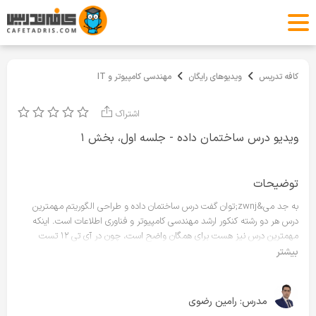
کافه تدریس
ویدیوهای رایگان
مهندسی کامپیوتر و IT
اشتراک
ویدیو درس ساختمان داده - جلسه اول، بخش ۱
توضیحات
به جد می&zwnj;توان گفت درس ساختمان داده و طراحی الگوریتم مهمترین
درس هر دو رشته کنکور ارشد مهندسی کامپیوتر و فناوری اطلاعات است. اینکه
مهمترین درس نیز هست برای همگان واضح است، چون در آی تی ۱۲ تست
ضریب ۴ و در مهندسی نیز اگر قرار باشد مانند سال قبل باشد ۱۰ تست باز هم
بیشتر
ضریب ۴ خواهد داشت، و این تعداد تست تعیین کننده&zwnj;ی خیلی چیزها
است. همین طور می&zwnj;توان گفت که این درس و چند درس دیگر مانند
گسسته و ... از حجیم ترین درس&zwnj;های کنکور است.
مدرس:
رامین رضوی