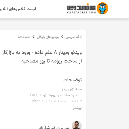
لیست کلاس‌های آنلای
کافه تدریس
ویدیوهای رایگان
علم داده
ویدئو وبینار ۸ علم داده - ورود به بازار
از ساخت رزومه تا روز مصاحبه
توضیحات
محتوای وبینار:
۱. نحوه ساخت و بهبود رزومه یا CV
۲. اهمیت صفحه لینکدین LinkedIn
۳. نکات شروع به جستجو برای پیدا کردن شغل
بیشتر
۴. قبل از مصاحبه شغلی
۵. در طول مصاحبه شغلی
۶. بعد از مصاحبه شغلی
مدرس:
رضا شکرزاد