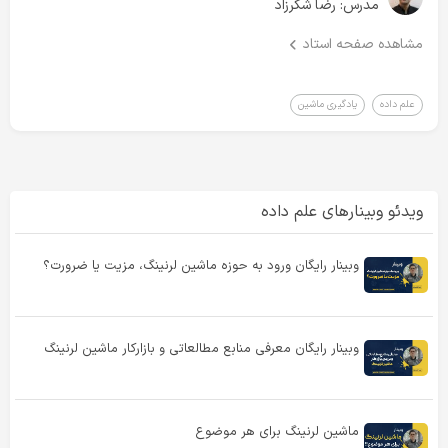
مدرس:
رضا شکرزاد
- پیش‌بینی قیمت یکی از رمزارزها (تسک رگرسیون)
- تولید شعر فارسی (تسک تولید متن)
مشاهده صفحه استاد
- کلاس‌بندی خودرو و موتور سیکلت (تسک کلاسیفیکیشن عکس)
- پرسش و پاسخ
علم داده
یادگیری ماشین
ویدئو وبینارهای علم داده
وبینار رایگان ورود به حوزه ماشین لرنینگ، مزیت یا ضرورت؟
وبینار رایگان معرفی منابع مطالعاتی و بازارکار ماشین لرنینگ
ماشین لرنینگ برای هر موضوع