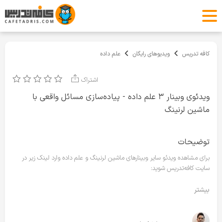
کافه تدریس
ویدیوهای رایگان
علم داده
اشتراک
ویدئوی وبینار ۳ علم داده - پیاده‌سازی مسائل واقعی با
ماشین لرنینگ
توضیحات
برای مشاهده ویدئو سایر وبینارهای ماشین لرنینگ و علم داده وارد لینک زیر در
سایت کافه‌تدریس شوید:
https://cafetadris.com/datasciene
بیشتر
محتوا:
- معرفی دوره‌های علم داده ۱ و ۲ با رویکرد برنامه‌ریزی برای ورود به حوزه علم داده