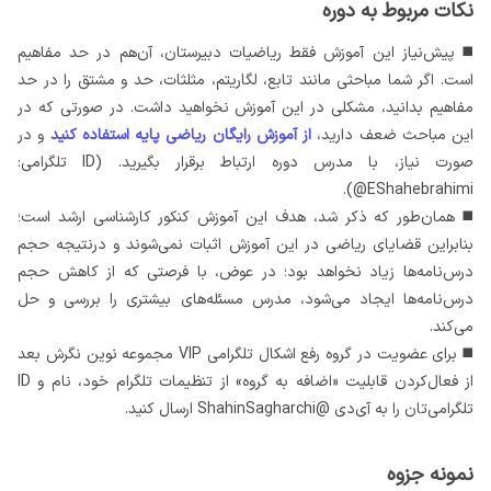
نکات مربوط به دوره
◼️ پیش‌نیاز این آموزش فقط ریاضیات دبیرستان، آن‌‌هم در حد مفاهیم
است. اگر شما مباحثی مانند تابع، لگاریتم، مثلثات، حد و مشتق را در حد
مفاهیم بدانید، مشکلی در این آموزش نخواهید داشت. در صورتی‌ که در
این مباحث ضعف دارید،
از آموزش رایگان ریاضی پایه استفاده کنید
و در
صورت نیاز، با مدرس دوره ارتباط برقرار بگیرید. (ID تلگرامی:
EShahebrahimi@).
◼️ همان‌طور که ذکر شد، هدف این آموزش کنکور کارشناسی ارشد است؛
بنابراین قضایای ریاضی در این آموزش اثبات نمی‌شوند و درنتیجه حجم
درس‌نامه‌ها زیاد نخواهد بود؛ در عوض، با فرصتی که از کاهش حجم
درس‌نامه‌ها ایجاد می‌شود، مدرس مسئله‌های بیشتری را بررسی و حل
می‌کند.
◼️ برای عضویت در گروه رفع اشکال تلگرامی VIP مجموعه نوین نگرش بعد
از فعال‌کردن قابلیت «اضافه به گروه» از تنظیمات تلگرام خود، نام و ID
تلگرامی‌تان را به آی‌دی @ShahinSagharchi ارسال کنید.
نمونه جزوه